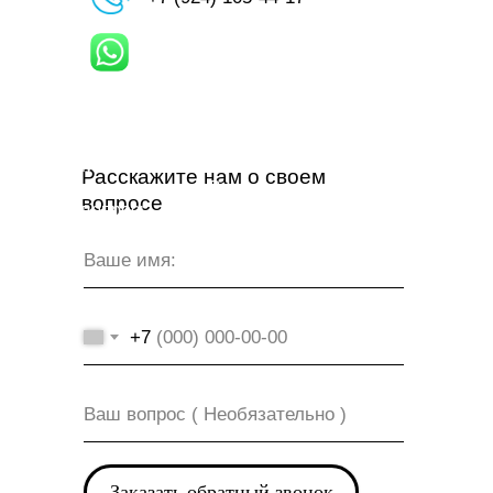
Мы свяжемся с Вами и
Расскажите нам о своем
ответим на все Ваши
вопросе
вопросы
+7
Заказать обратный звонок