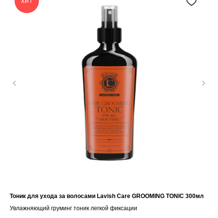
ХИТ
Тоник для ухода за волосами Lavish Care GROOMING TONIC 300мл
Оде
аро
Увлажняющий груминг тоник легкой фиксации
Па