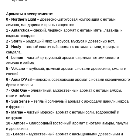
ароматы
Ароматы в ассортименте:
0 - Northern Light
– древесно-цитрусовая композиция с нотами
лимона, мандарина и пряных акцентов.
1 - Antarctica
– свежий, ледяной аромат с нотами мяты, лаванды и
водных аккордов.
2 - Storm
– бодрящий микс цитрусов, мускуса и древесных нот.
3 - Nesly
– теплый восточный аромат с нотами ванили, корицы и
сандала.
4 - Lemon
– чистый цитрусовый аромат с яркими нотами свежего
лимона и лайма.
5 - Volcano
– глубокий, дымный аромат с нотами древесины, смолы и
специй.
6 - Aqua D'Asil
– морской, освежающий аромат с нотами океанического
бриза и зелени.
7 - Gold One
– элегантный, мужественный аромат с нотами амбры,
кожи и табака.
8 - Sun Sense
– теплый солнечный аромат с аккордами ванили, кокоса
и фруктов.
9 - Marine
– чистый морской аромат с нотами соли, водорослей и
цитрусов.
10 - Amber
– благородный восточный аромат с нотами амбры, пачули
и древесины.
11 - Leader
– мужественный аромат с насыщенными древесными и