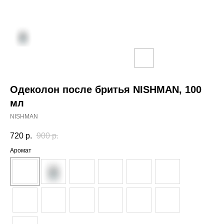
Одеколон после бритья NISHMAN, 100
мл
NISHMAN
720
р.
900
р.
Аромат