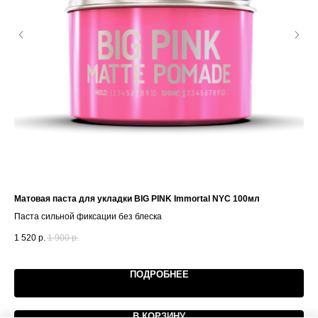
Матовая паста для укладки BIG PINK Immortal NYC 100мл
Мас
Паста сильной фиксации без блеска
Мяг
1 520
р.
1 900
р.
1 7
ПОДРОБНЕЕ
В КОРЗИНУ