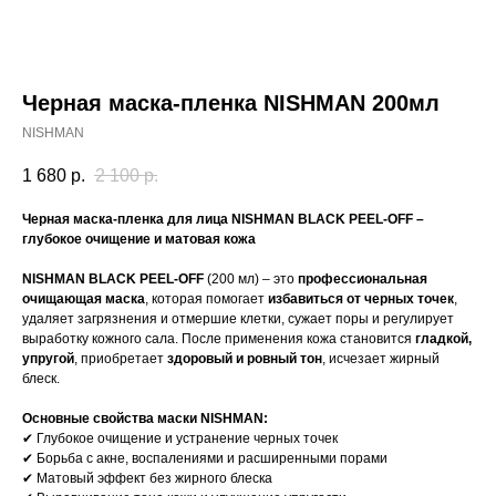
Черная маска-пленка NISHMAN 200мл
NISHMAN
1 680
р.
2 100
р.
Черная маска-пленка для лица NISHMAN BLACK PEEL-OFF –
глубокое очищение и матовая кожа
NISHMAN BLACK PEEL-OFF
(200 мл) – это
профессиональная
очищающая маска
, которая помогает
избавиться от черных точек
,
удаляет загрязнения и отмершие клетки, сужает поры и регулирует
выработку кожного сала. После применения кожа становится
гладкой,
упругой
, приобретает
здоровый и ровный тон
, исчезает жирный
блеск.
Основные свойства маски NISHMAN:
✔ Глубокое очищение и устранение черных точек
✔ Борьба с акне, воспалениями и расширенными порами
✔ Матовый эффект без жирного блеска