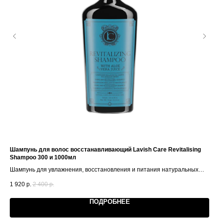
Шампунь для волос восстанавливающий Lavish Care Revitalising
Од
Shampoo 300 и 1000мл
Оде
Шампунь для увлажнения, восстановления и питания натуральных
72
волос
1 920
р.
2 400
р.
ПОДРОБНЕЕ