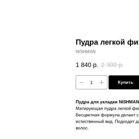
Пудра легкой фи
NISHMAN
1 840
р.
2 300
р.
Купить
Пудра для укладки NISHMAN
Матирующая пудра легкой фик
Бесцветная формула делает с
естественный вид. Подходит д
волос.