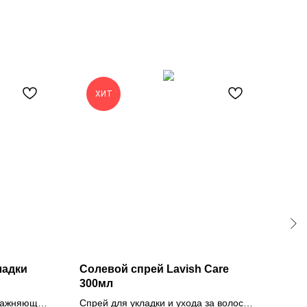
ХИТ
Х
ладки
Солевой спрей Lavish Care
Шам
300мл
вос
Car
влажняющий
Спрей для укладки и ухода за волосом
Шамп