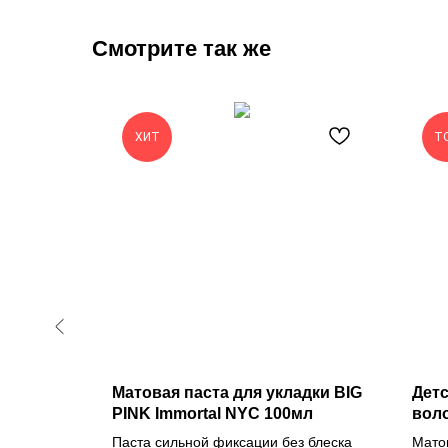
Смотрите так же
ХИТ
Т
я
Матовая паста для укладки BIG
Детс
PINK Immortal NYC 100мл
воло
Kids
Паста сильной фиксации без блеска
Матов