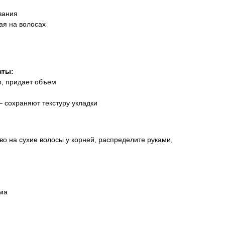
вания
ая на волосах
нты:
р, придает объем
 сохраняют текстуру укладки
о на сухие волосы у корней, распределите руками,
ема