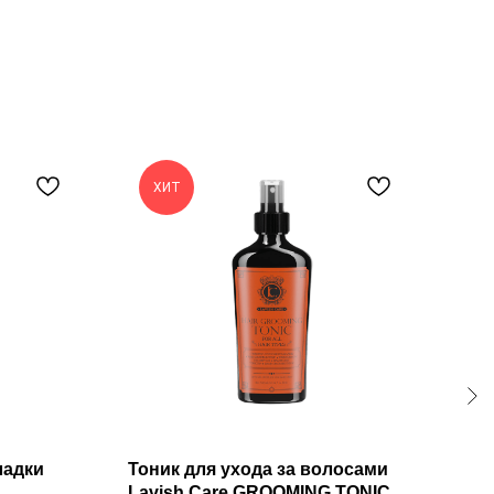
ХИТ
Х
ладки
Тоник для ухода за волосами
Сол
Lavish Care GROOMING TONIC
300