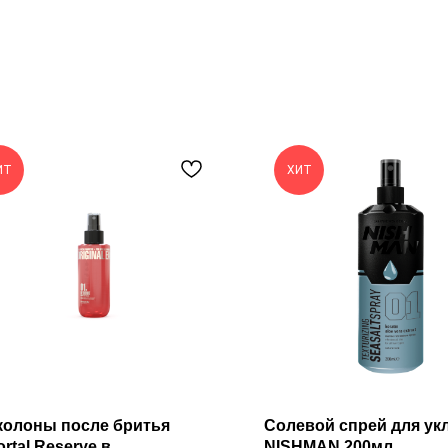
ИТ
ХИТ
колоны после бритья
Солевой спрей для ук
rtal Reserve в
NISHMAN 200мл