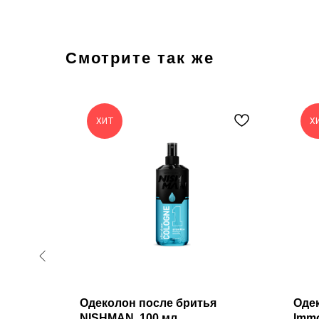
Смотрите так же
ХИТ
Х
волос и
Одеколон после бритья
Оде
 One
NISHMAN, 100 мл
Immo