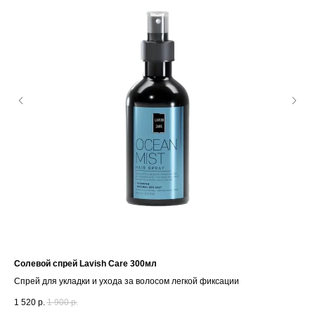
Солевой спрей Lavish Care 300мл
Мат
Спрей для укладки и ухода за волосом легкой фиксации
Пас
1 520
р.
1 900
р.
1 5