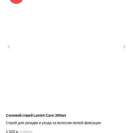
Солевой спрей Lavish Care 300мл
Оде
аро
Спрей для укладки и ухода за волосом легкой фиксации
Па
1 520
р.
1 900
р.