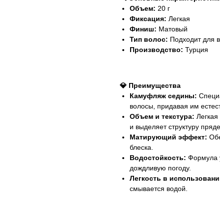
Объем:
20 г
Фиксация:
Легкая
Финиш:
Матовый
Тип волос:
Подходит для в
Производство:
Турция
💎 Преимущества
Камуфляж седины:
Специа
волосы, придавая им естес
Объем и текстура:
Легкая 
и выделяет структуру пряде
Матирующий эффект:
Обе
блеска.
Водостойкость:
Формула у
дождливую погоду.
Легкость в использовани
смывается водой.