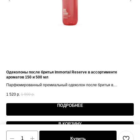
Одеколоны после бритья Immortal Reserve в ассортименте
Тон
ароматов 150 и 500 мл
Увл
Парфюмированный премиальный одеколон после бритья в
2 0
ассортименте
1 520
р.
1 900
р.
ПОДРОБНЕЕ
В КОРЗИНУ
Купить