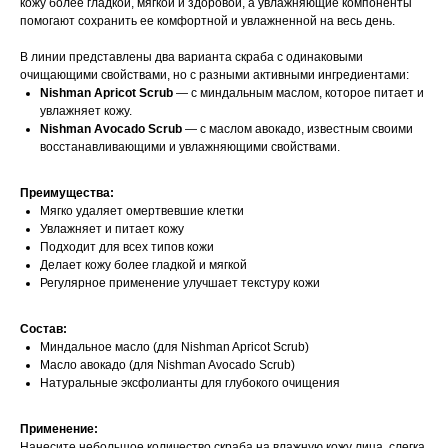
кожу более гладкой, мягкой и здоровой, а увлажняющие компоненты
помогают сохранить ее комфортной и увлажненной на весь день.
В линии представлены два варианта скраба с одинаковыми
очищающими свойствами, но с разными активными ингредиентами:
Nishman Apricot Scrub
— с миндальным маслом, которое питает и
увлажняет кожу.
Nishman Avocado Scrub
— с маслом авокадо, известным своими
восстанавливающими и увлажняющими свойствами.
Преимущества:
Мягко удаляет омертвевшие клетки
Увлажняет и питает кожу
Подходит для всех типов кожи
Делает кожу более гладкой и мягкой
Регулярное применение улучшает текстуру кожи
Состав:
Миндальное масло (для Nishman Apricot Scrub)
Масло авокадо (для Nishman Avocado Scrub)
Натуральные эксфолианты для глубокого очищения
Применение:
Нанесите небольшое количество скраба на влажную кожу лица, слегка