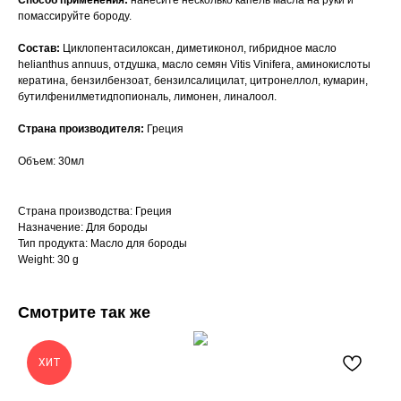
Способ применения:
нанесите несколько капель масла на руки и
помассируйте бороду.
Состав:
Циклопентасилоксан, диметиконол, гибридное масло
helianthus annuus, отдушка, масло семян Vitis Vinifera, аминокислоты
кератина, бензилбензоат, бензилсалицилат, цитронеллол, кумарин,
бутилфенилметидпопиональ, лимонен, линалоол.
Страна производителя:
Греция
Объем: 30мл
Страна производства: Греция
Назначение: Для бороды
Тип продукта: Масло для бороды
Weight: 30 g
Смотрите так же
ХИТ