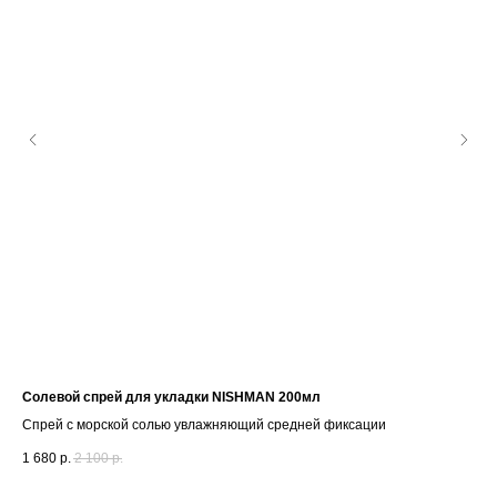
Солевой спрей для укладки NISHMAN 200мл
Муж
Dol
Спрей с морской солью увлажняющий средней фиксации
Муж
1 680
р.
2 100
р.
в 1
1 8