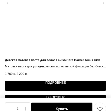
Детская матовая паста для волос Lavish Care Barber Tom's Kids
Мат
Матовая паста для укладки детских волос легкой фиксации без блеска.
Пас
Аромат - банан.
1 760
р.
2 200
р.
1 5
ПОДРОБНЕЕ
В КОРЗИНУ
Купить