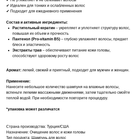
✔ Не утяжеляет и не склеивает волосы
✔ Идеален для тонких и ослабленных волос
✔ Подходит для ежедневного применения
Состав и активные ингредиенты:
Растительный кератин
– укрепляет и уплотняет структуру волос,
повышая их объем и прочность
Пантенол (Pro-vitamin B5)
– глубоко увлажняет волосы, придает
блеск и эластичность
Экстракты трав
– обеспечивают питание кожи головы,
способствуют здоровому росту волос
Аромат:
легкий, свежий и приятный, подходит для мужчин и женщин.
Применение:
Нанесите небольшое количество шампуня на влажные волосы,
вспеньте легкими массажными движениями, затем тщательно смойте
теплой водой. При необходимости повторите процедуру.
*упаковка может различатся
Страна производства: Турция/США
Назначение: Очищение волос и кожи головы
Тип продукта: Шампунь для волос