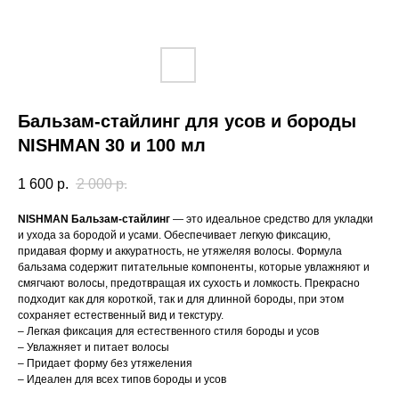
Бальзам-стайлинг для усов и бороды
NISHMAN 30 и 100 мл
1 600
р.
2 000
р.
NISHMAN Бальзам-стайлинг
— это идеальное средство для укладки
и ухода за бородой и усами. Обеспечивает легкую фиксацию,
придавая форму и аккуратность, не утяжеляя волосы. Формула
бальзама содержит питательные компоненты, которые увлажняют и
смягчают волосы, предотвращая их сухость и ломкость. Прекрасно
подходит как для короткой, так и для длинной бороды, при этом
сохраняет естественный вид и текстуру.
– Легкая фиксация для естественного стиля бороды и усов
– Увлажняет и питает волосы
– Придает форму без утяжеления
– Идеален для всех типов бороды и усов